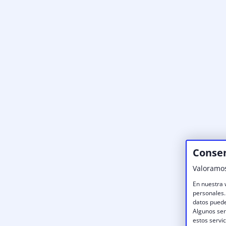
Consen
Valoramos
En nuestra 
personales.
datos puede
Algunos ser
estos servi